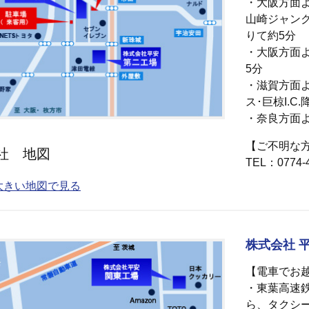
・大阪方面
山崎ジャンク
りて約5分
・大阪方面よ
5分
・滋賀方面
ス･巨椋I.C
・奈良方面よ
【ご不明な
社 地図
TEL：0774-4
大きい地図で見る
株式会社 
【電車でお
・東葉高速
ら、タクシー