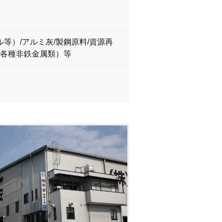
等）/アルミ灰/製鋼原料/資源再
/各種非鉄金属類）等