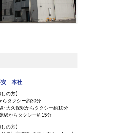
平安 本社
越しの方】
からタクシー約30分
線･大久保駅からタクシー約10分
淀駅からタクシー約15分
越しの方】