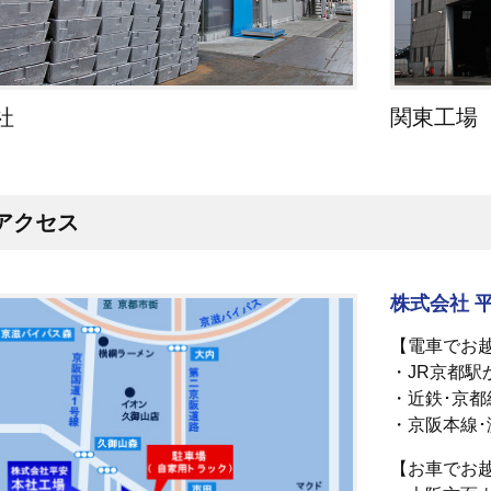
社
関東工場
アクセス
株式会社 
【電車でお
・JR京都駅
・近鉄･京都
・京阪本線･
【お車でお