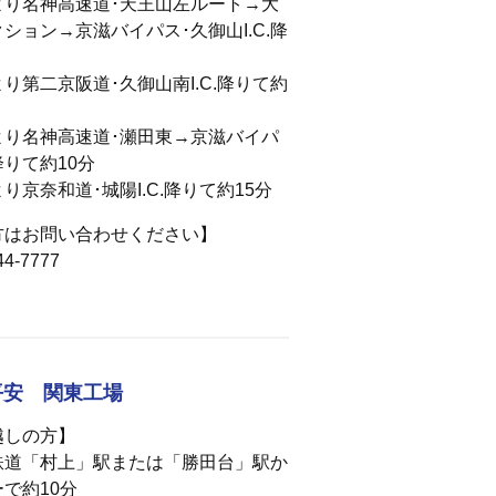
より名神高速道･天王山左ルート→大
ション→京滋バイパス･久御山I.C.降
り第二京阪道･久御山南I.C.降りて約
より名神高速道･瀬田東→京滋バイパ
.降りて約10分
り京奈和道･城陽I.C.降りて約15分
方はお問い合わせください】
4-7777
平安 関東工場
越しの方】
鉄道「村上」駅または「勝田台」駅か
で約10分